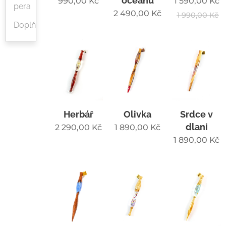
oceánu
990,00
Kč
1 590,00
Kč
pera
2 490,00
Kč
1 990,00
Kč
Doplňky
Herbář
Olivka
Srdce v
dlani
2 290,00
Kč
1 890,00
Kč
1 890,00
Kč