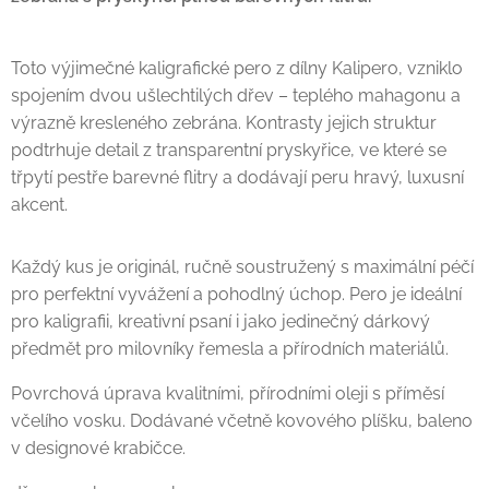
Toto výjimečné kaligrafické pero z dílny Kalipero, vzniklo
spojením dvou ušlechtilých dřev – teplého mahagonu a
výrazně kresleného zebrána. Kontrasty jejich struktur
podtrhuje detail z transparentní pryskyřice, ve které se
třpytí pestře barevné flitry a dodávají peru hravý, luxusní
akcent.
Každý kus je originál, ručně soustružený s maximální péčí
pro perfektní vyvážení a pohodlný úchop. Pero je ideální
pro kaligrafii, kreativní psaní i jako jedinečný dárkový
předmět pro milovníky řemesla a přírodních materiálů.
Povrchová úprava kvalitními, přírodními oleji s příměsí
včelího vosku. Dodávané včetně kovového plíšku, baleno
v designové krabičce.