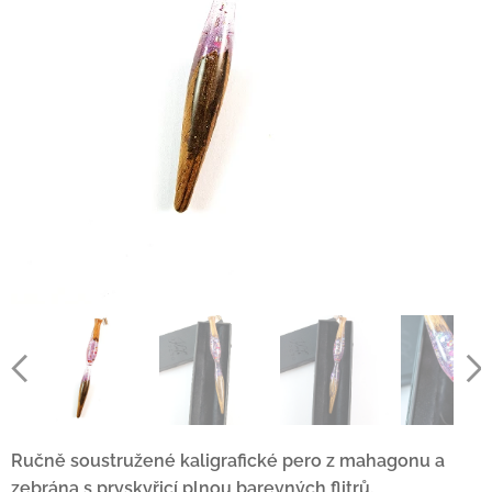
Ručně soustružené kaligrafické pero z mahagonu a
zebrána s pryskyřicí plnou barevných flitrů.