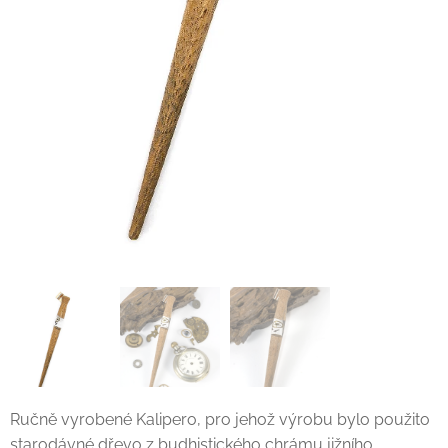
Ručně vyrobené Kalipero, pro jehož výrobu bylo použito
starodávné dřevo z budhistického chrámu jižního