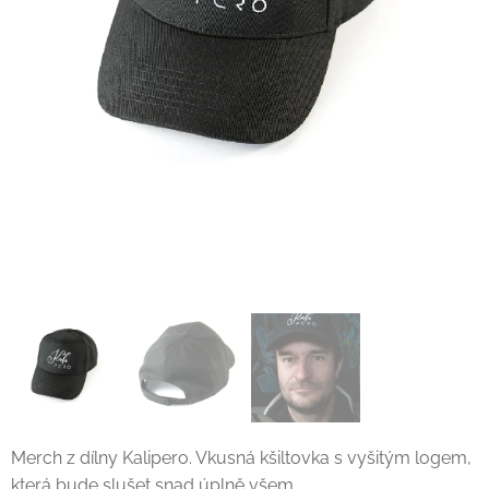
Merch z dílny Kalipero. Vkusná kšiltovka s vyšitým logem,
která bude slušet snad úplně všem.