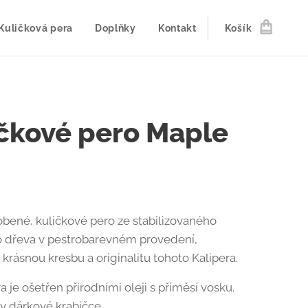
Kuličková pera
Doplňky
Kontakt
Košík
čkové pero Maple
bené, kuličkové pero ze stabilizovaného
o dřeva v pestrobarevném provedení,
 krásnou kresbu a originalitu tohoto Kalipera.
 je ošetřen přírodními oleji s příměsí vosku.
 dárkové krabičce.