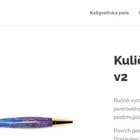
Kaligrafická pera
Kuli
v2
Ručně vyro
javorovéh
podtrhující
Povrch pera
Dodáváno v