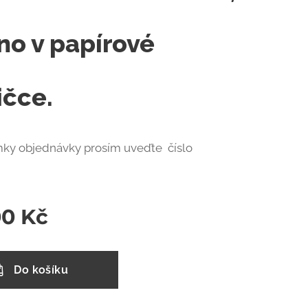
no v papírové
ičce.
ky objednávky prosím uveďte číslo
00
Kč
Do košíku