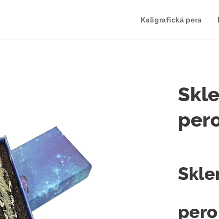
Kaligrafická pera
Skle
pero
Skle
pero