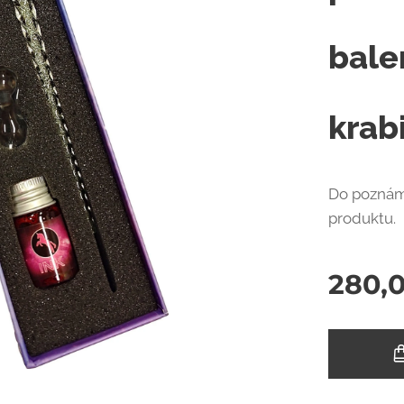
bale
krab
Do poznám
produktu.
280,